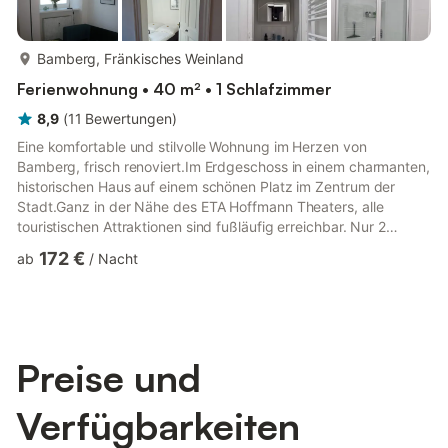
mehr...
Bamberg, Fränkisches Weinland
Ferienwohnung • 40 m² • 1 Schlafzimmer
8,9
(
11
Bewertungen
)
Eine komfortable und stilvolle Wohnung im Herzen von
Bamberg, frisch renoviert.Im Erdgeschoss in einem charmanten,
historischen Haus auf einem schönen Platz im Zentrum der
Stadt.Ganz in der Nähe des ETA Hoffmann Theaters, alle
touristischen Attraktionen sind fußläufig erreichbar. Nur 2
Gehminuten zur Langen Straße, mit vielen Geschäften und
172 €
ab
/
Nacht
Supermärkten. Nur 1,2 km vom Hauptbahnhof entfernt.
Komplett ausgestattet.Privater Innenhof direkt vor der
Wohnung, wo rauchen möglich ist.
Preise und
Verfügbarkeiten