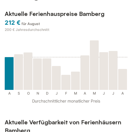
Aktuelle Ferienhauspreise Bamberg
212 €
für August
200 €
Jahresdurchschnitt
A
S
O
N
D
J
F
M
A
M
J
J
A
Durchschnittlicher monatlicher Preis
Aktuelle Verfügbarkeit von Ferienhäusern
Bamberg