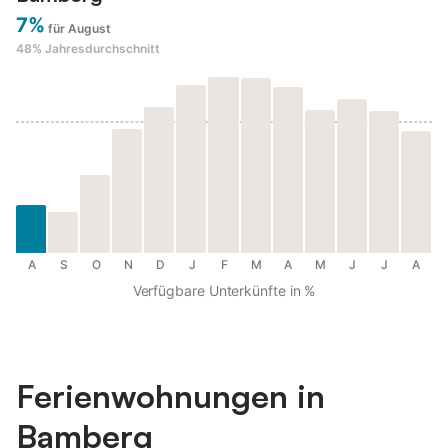
7%
für August
48%
Jahresdurchschnitt
A
S
O
N
D
J
F
M
A
M
J
J
A
Verfügbare Unterkünfte in %
Ferienwohnungen in
Bamberg