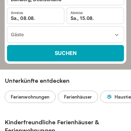
Anreise
Abreise
Sa., 08.08.
Sa., 15.08.
Gäste
SUCHEN
Unterkünfte entdecken
Ferienwohnungen
Ferienhäuser
Haustie
Kinderfreundliche Ferienhäuser &
Ferienwohnungen