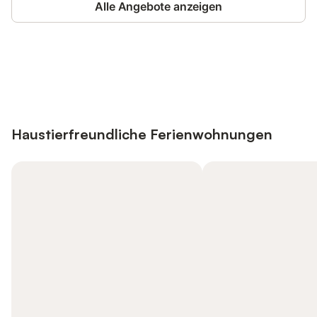
Alle Angebote anzeigen
Jetzt anmelden und bis zu 10% bei
Anmelden
vielen Unterkünften sparen.
Haustierfreundliche Ferienwohnungen