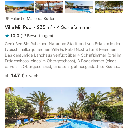
mehr...
Felanitx, Mallorca Süden
Villa Mit Pool • 235 m² • 4 Schlafzimmer
10,0
(
12
Bewertungen
)
Genießen Sie Ruhe und Natur am Stadtrand von Felanitx in der
typisch mallorquinischen Villa Es Rafal Nostro für 8 Personen.
Das geräumige Landhaus verfügt über 4 Schlafzimmer (drei im
Erdgeschoss, eines im Obergeschoss), 3 Badezimmer (eines
davon im Obergeschoss), eine sehr gut ausgestattete Küche
und ein Wohnzimmer mit Sat-TV und Klimaanlage (warm/kalt) –
147 €
ab
/
Nacht
ideal für entspannte Ferien zu jeder Jahreszeit. WLAN,
Hochstuhl, Kinderbett und Parkplätze stehen Ihnen ebenfalls
zur Verfügung. Die überdachte Terrasse ist von einem
mediterranen Garten umgeben. Auf dem Grundstück erwarten
Sie ein 4x8 m...