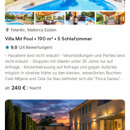
mehr...
Felanitx, Mallorca Süden
Villa Mit Pool • 190 m² • 5 Schlafzimmer
9,0
(
24
Bewertungen
)
- Haustiere sind nicht erlaubt - Veranstaltungen und Parties sind
nicht erlaubt - Gruppen mit Gästen unter 25 Jahre nur auf
Anfrage - Kinderbetreuung auf Anfrage und gegen Aufpreis
möglich In direkter Nähe zu den kleinen, unberührten Buchten
Cala Mitjana und Cala Sa Nau befindet sich die "Finca Sanau"
etwas außerhalb des beliebten Ferienorts Cala d'Or. Das
240 €
ab
/
Nacht
Ferienhaus begeistert mit einer außergewöhnlichen Architektur:
Es verfügt über einen eleganten, runden Turm, in dem sich
einige der Räumlichkeiten befinden. Die Finca besteht aus
einem stilvoll eingerichteten Wohnraum mit Holzbalken, eine...