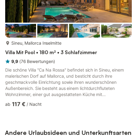
mehr...
Sineu, Mallorca Inselmitte
Villa Mit Pool • 180 m² • 3 Schlafzimmer
9,9
(
76
Bewertungen
)
Die schöne Villa "Ca Na Rossa" befindet sich in Sineu, einem
malerischen Dorf auf Mallorca, und besticht durch ihre
geschmackvolle Einrichtung sowie ihren wunderschönen
Außenbereich. Sie besteht aus einem lichtdurchfluteten
Wohnzimmer, einer gut ausgestatteten Küche mit
Geschirrspüler, einem großzügigen Essbereich mit großen
117 €
ab
/
Nacht
Fenstern und Blick auf die Gegend um den Pool, 3
Schlafzimmern (jeweils mit 2 Einzelbetten) und 3 Bädern und
bietet somit Platz für 6 Personen. Zur Ausstattung gehören
außerdem WLAN, Klimaanlage und Kabelfernsehen. Das
absolute Highlight der Unterkunft ist der schöne Au...
Andere Urlaubsideen und Unterkunftsarten