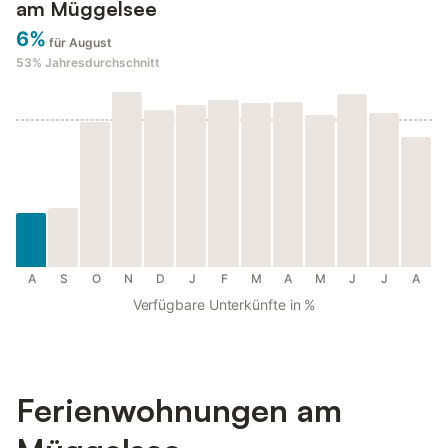
am Müggelsee
6%
für August
53%
Jahresdurchschnitt
A
S
O
N
D
J
F
M
A
M
J
J
A
Verfügbare Unterkünfte in %
Ferienwohnungen am