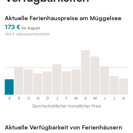
Aktuelle Ferienhauspreise am Müggelsee
173 €
für August
183 €
Jahresdurchschnitt
A
S
O
N
D
J
F
M
A
M
J
J
A
Durchschnittlicher monatlicher Preis
Aktuelle Verfügbarkeit von Ferienhäusern