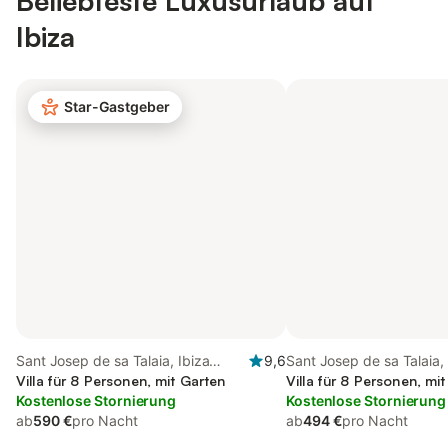
Beliebteste Luxusurlaub auf
Ibiza
Star-Gastgeber
Sant Josep de sa Talaia, Ibiza
9,6
Sant Josep de sa Talaia, 
Süden
Villa für 8 Personen, mit Garten
Süden
Villa für 8 Personen, mi
Kostenlose Stornierung
Kostenlose Stornierung
ab
590 €
pro Nacht
ab
494 €
pro Nacht