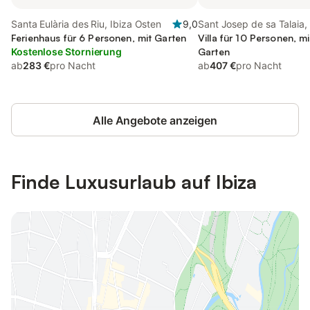
Santa Eulària des Riu, Ibiza Osten
9,0
Sant Josep de sa Talaia, 
Ferienhaus für 6 Personen, mit Garten
Süden
Villa für 10 Personen, m
Kostenlose Stornierung
Garten
ab
283 €
pro Nacht
ab
407 €
pro Nacht
Alle Angebote anzeigen
Finde Luxusurlaub auf Ibiza