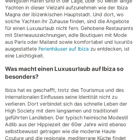
wenigsten Häfen sind in der Lage, über 50 Meter lange
Yachten in dieser Vielzahl aufzunehmen wie der Ibiza
Magna der ibizenkischen Hauptstadt. Und dort, wo
solche Yachten ihr Zuhause finden, sind die Angebote
für einen Luxusurlaub nicht fern. Gehobene Restaurants
mit Sterneauszeichnungen, edle Boutiquen mit Mode
aus Paris oder Mailand sowie komfortabel und luxuriös
ausgestattete
Ferienhäuser auf Ibiza
zu entdecken, ist
eine Leichtigkeit.
Was macht einen Luxusurlaub auf Ibiza so
besonders?
Ibiza hat es geschafft, trotz des Tourismus und des
internationalen Einflusses seine Identität nicht zu
verlieren. Dort verbindet sich das schnelle Leben der
High Society mit dem langsamen und traditionell
geführten Landleben. Der typisch heimische Modestil
Adlib aus der Hippiezeit der 60er Jahre wird ebenso
selbstbewusst getragen wie die moderne Haute
Couture und die regionale, mediterrane Küche findet