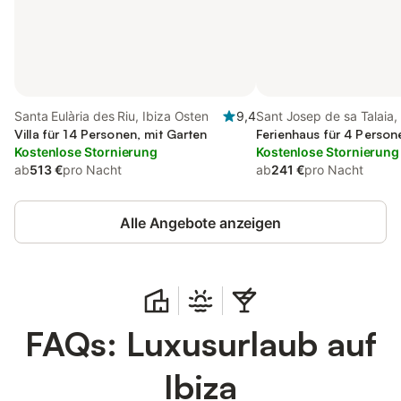
Santa Eulària des Riu, Ibiza Osten
9,4
Sant Josep de sa Talaia, 
Villa für 14 Personen, mit Garten
Süden
Ferienhaus für 4 Person
Kostenlose Stornierung
Kostenlose Stornierung
ab
513 €
pro Nacht
ab
241 €
pro Nacht
Alle Angebote anzeigen
FAQs: Luxusurlaub auf
Ibiza