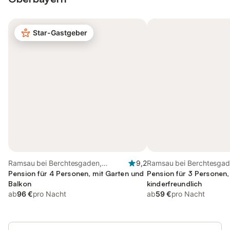
Star-Gastgeber
Ramsau bei Berchtesgaden,
9,2
Ramsau bei Berchtesgad
Bayerische Alpen
Pension für 4 Personen, mit Garten und
Königssee
Pension für 3 Personen,
Balkon
kinderfreundlich
ab
96 €
pro Nacht
ab
59 €
pro Nacht