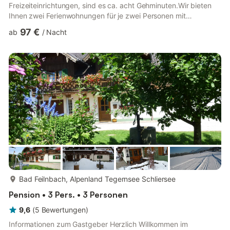
Freizeiteinrichtungen, sind es ca. acht Gehminuten.Wir bieten
Ihnen zwei Ferienwohnungen für je zwei Personen mit
Südbalkon und herrlichem Blick auf die umliegenden Berge. In
97 €
ab
/
Nacht
allen Ferienwohnungen steht Ihnen ein schneller und sicherer
Internetanschluss zur Verfügung. So können Sie Ihren Lieben
zuhause gleich die eine oder andere Mail zuschicken. Im Winter
legen wir besonders viel Wert auf Geborgenheit und
Sauberkeit....
mehr...
Bad Feilnbach, Alpenland Tegernsee Schliersee
Pension • 3 Pers. • 3 Personen
9,6
(
5
Bewertungen
)
Informationen zum Gastgeber Herzlich Willkommen im