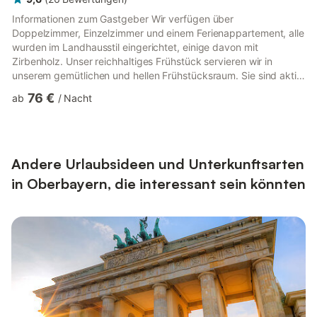
Informationen zum Gastgeber Wir verfügen über
Doppelzimmer, Einzelzimmer und einem Ferienappartement, alle
wurden im Landhausstil eingerichtet, einige davon mit
Zirbenholz. Unser reichhaltiges Frühstück servieren wir in
unserem gemütlichen und hellen Frühstücksraum. Sie sind aktiv
und wollen raus zum Segelfliegen, wandern oder auf die Piste,
76 €
ab
/
Nacht
dann gibt´s bereits ab 7.15 Uhr Frühstück. Allen Gästen stehen
unser Aufenthaltsraum mit verschiedenen Spielen, Dart und
Kicker, der Gästekühlschrank und unsere Terrassen zur
Verfügung. Die Liegewiese mit Einstieg zum Kneippen in den
Wössner Bach zeigt ...
Andere Urlaubsideen und Unterkunftsarten
in Oberbayern, die interessant sein könnten