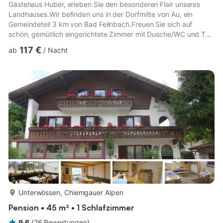
Gästehaus Huber, erleben Sie den besonderen Flair unseres
Landhauses.Wir befinden uns in der Dorfmitte von Au, ein
Gemeindeteil 3 km von Bad Feilnbach.Freuen Sie sich auf
schön, gemütlich eingerichtete Zimmer mit Dusche/WC und TV
ausgestattet sowie 2 Ferienwohnungen. Das Frühstückbuffet ist
117 €
ab
/
Nacht
gefüllt mit regionalen und hausgemachten Produkten. Unsere
Zentrale Lage ist der ideale Ausgangspunkt für Ihre Ausflüge,
ob zu Fuß oder mit dem Radl/Auto.Wir sind gerne mit Rat und
Tat bei Ihrer Routenplanung behilflich. Wir möchten Sie noch
gerne auf un...
mehr...
Unterwössen, Chiemgauer Alpen
Pension • 45 m² • 1 Schlafzimmer
9,6
(
26
Bewertungen
)