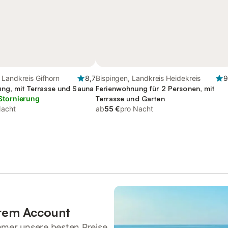
 Landkreis Gifhorn
8,7
Bispingen, Landkreis Heidekreis
9
ng, mit Terrasse und Sauna
Ferienwohnung für 2 Personen, mit
Stornierung
Terrasse und Garten
Nacht
ab
55 €
pro Nacht
hrem Account
mmer unsere besten Preise