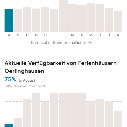
A
S
O
N
D
J
F
M
A
M
J
J
A
Durchschnittlicher monatlicher Preis
Aktuelle Verfügbarkeit von Ferienhäusern
Oerlinghausen
75%
für August
88%
Jahresdurchschnitt