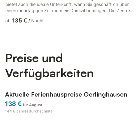
bietet auch die ideale Unterkunft, wenn Sie geschäftlich über
einen mehrtägigen Zeitraum ein Domizil benötigen. Die Zentren
Bielefeld, Paderborn, Gütersloh und Detmold mit ihren vielen
135 €
ab
/
Nacht
Sehenswürdigkeiten sind in wenigen Autominuten erreichbar.
Das Gebäude wurde mit traditionellen Baustoffen wie Naturstein
(den wir aus dem Boden gewonnen haben), hellem Außenputz,
ziegelroten Dächern sowie natursteinähnlichen Bodenfliesen
un...
Preise und
Verfügbarkeiten
Aktuelle Ferienhauspreise Oerlinghausen
138 €
für August
144 €
Jahresdurchschnitt