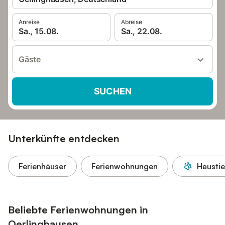
Anreise
Abreise
Sa., 15.08.
Sa., 22.08.
Gäste
SUCHEN
Unterkünfte entdecken
Ferienhäuser
Ferienwohnungen
Haustie
Beliebte Ferienwohnungen in
Oerlinghausen