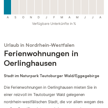
A
S
O
N
D
J
F
M
A
M
J
J
A
Verfügbare Unterkünfte in %
Urlaub in Nordrhein-Westfalen
Ferienwohnungen in
Oerlinghausen
Stadt im Naturpark Teutoburger Wald/Eggegebirge
Die Ferienwohnungen in Oerlinghausen mieten Sie in
einer reizvoll im Teutoburger Wald gelegenen
nordrhein-westfälischen Stadt, die vor allem wegen des