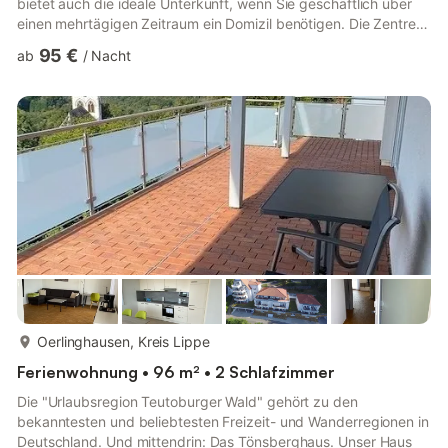
bietet auch die ideale Unterkunft, wenn Sie geschäftlich über
einen mehrtägigen Zeitraum ein Domizil benötigen. Die Zentren
Bielefeld, Paderborn, Gütersloh und Detmold mit ihren vielen
95 €
ab
/
Nacht
Sehenswürdigkeiten sind in wenigen Autominuten erreichbar.
Das Gebäude wurde mit traditionellen Baustoffen wie Naturstein
(den wir aus dem Boden gewonnen haben), hellem Außenputz,
ziegelroten Dächern sowie natursteinähnlichen Bodenfliesen
un...
mehr...
Oerlinghausen, Kreis Lippe
Ferienwohnung • 96 m² • 2 Schlafzimmer
Die "Urlaubsregion Teutoburger Wald" gehört zu den
bekanntesten und beliebtesten Freizeit- und Wanderregionen in
Deutschland. Und mittendrin: Das Tönsberghaus. Unser Haus