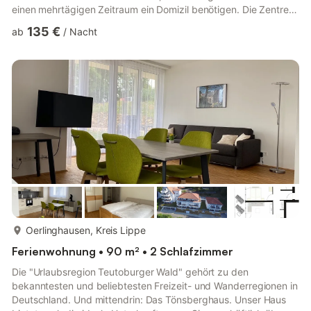
einen mehrtägigen Zeitraum ein Domizil benötigen. Die Zentren
Bielefeld, Paderborn, Gütersloh und Detmold mit ihren vielen
135 €
ab
/
Nacht
Sehenswürdigkeiten sind in wenigen Autominuten erreichbar.
Das Gebäude wurde mit traditionellen Baustoffen wie Naturstein
(den wir aus dem Boden gewonnen haben), hellem Außenputz,
ziegelroten Dächern sowie natursteinähnlichen Bodenfliesen
un...
mehr...
Oerlinghausen, Kreis Lippe
Ferienwohnung • 90 m² • 2 Schlafzimmer
Die "Urlaubsregion Teutoburger Wald" gehört zu den
bekanntesten und beliebtesten Freizeit- und Wanderregionen in
Deutschland. Und mittendrin: Das Tönsberghaus. Unser Haus