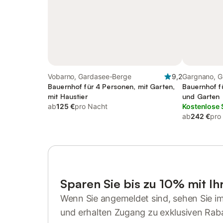
Vobarno, Gardasee-Berge
9,2
Gargnano, G
Bauernhof für 4 Personen, mit Garten,
Bauernhof f
mit Haustier
und Garten
ab
125 €
pro Nacht
Kostenlose 
ab
242 €
pro
Sparen Sie bis zu 10% mit I
Wenn Sie angemeldet sind, sehen Sie i
und erhalten Zugang zu exklusiven Rab