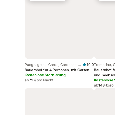
Puegnago sul Garda, Gardasee-
10,0
Tremosine, 
Berge
Bauernhof für 4 Personen, mit Garten
Bauernhof f
Kostenlose Stornierung
und Seeblick
ab
72 €
pro Nacht
Kostenlose 
ab
143 €
pro