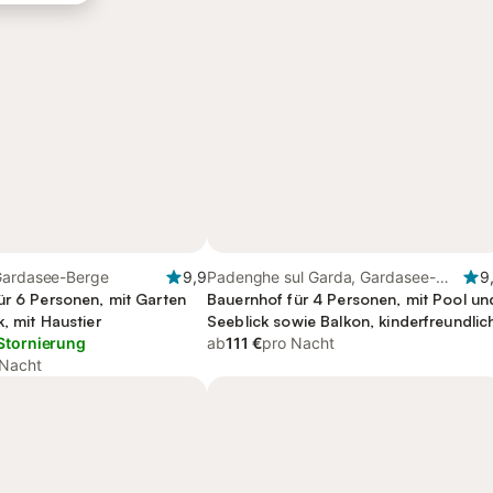
Gardasee-Berge
9,9
Padenghe sul Garda, Gardasee-
9
ür 6 Personen, mit Garten
Berge
Bauernhof für 4 Personen, mit Pool un
, mit Haustier
Seeblick sowie Balkon, kinderfreundlic
Stornierung
ab
111 €
pro Nacht
 Nacht