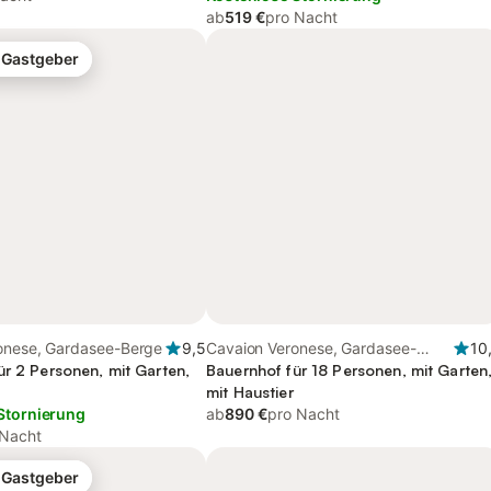
ab
519 €
pro Nacht
-Gastgeber
onese, Gardasee-Berge
9,5
Cavaion Veronese, Gardasee-
10
ür 2 Personen, mit Garten,
Berge
Bauernhof für 18 Personen, mit Garten
mit Haustier
Stornierung
ab
890 €
pro Nacht
 Nacht
-Gastgeber