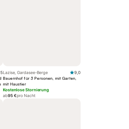
,5
Lazise, Gardasee-Berge
9,0
d
Bauernhof für 3 Personen, mit Garten,
h
mit Haustier
Kostenlose Stornierung
ab
95 €
pro Nacht