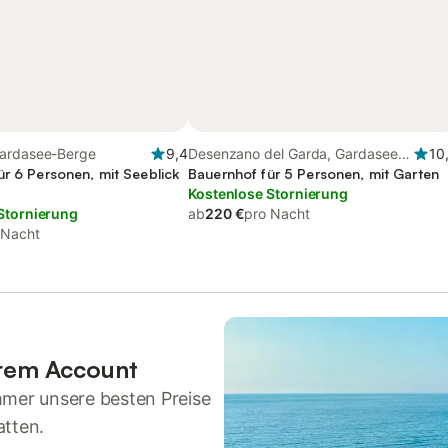
ardasee-Berge
9,4
Desenzano del Garda, Gardasee-
10
ür 6 Personen, mit Seeblick
Berge
Bauernhof für 5 Personen, mit Garten
Kostenlose Stornierung
Stornierung
ab
220 €
pro Nacht
 Nacht
hrem Account
mmer unsere besten Preise
atten.