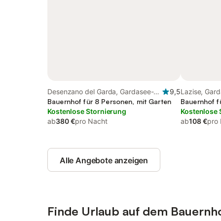
Desenzano del Garda, Gardasee-
9,5
Lazise, Gar
Berge
Bauernhof für 8 Personen, mit Garten
Bauernhof f
Kostenlose Stornierung
Kostenlose 
ab
380 €
pro Nacht
ab
108 €
pro
Alle Angebote anzeigen
Finde Urlaub auf dem Bauernh