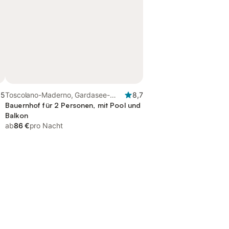
,5
Toscolano-Maderno, Gardasee-
8,7
Berge
Bauernhof für 2 Personen, mit Pool und
Balkon
ab
86 €
pro Nacht