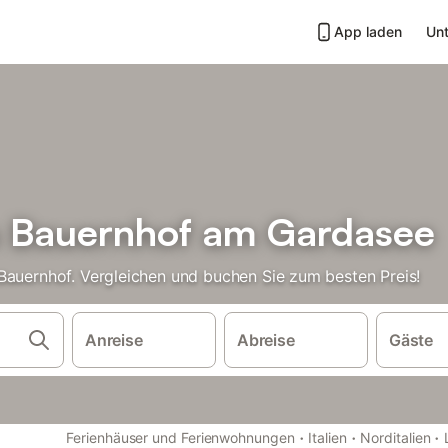
App laden
Unt
m Bauernhof am Gardasee
Bauernhof. Vergleichen und buchen Sie zum besten Preis!
Anreise
Abreise
Gäste
·
·
·
Ferienhäuser und Ferienwohnungen
Italien
Norditalien