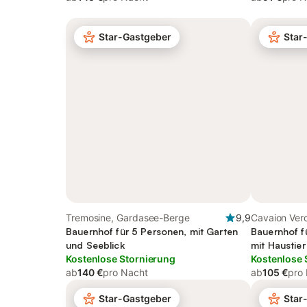
Star-Gastgeber
Star
Tremosine, Gardasee-Berge
9,9
Cavaion Ver
Bauernhof für 5 Personen, mit Garten
Bauernhof f
und Seeblick
mit Haustier
Kostenlose Stornierung
Kostenlose 
ab
140 €
pro Nacht
ab
105 €
pro
Star-Gastgeber
Star