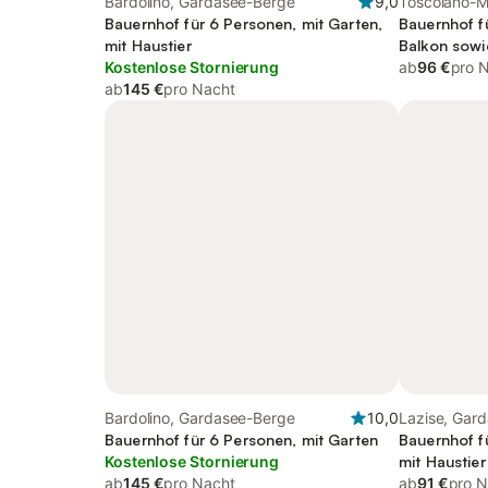
Bardolino, Gardasee-Berge
9,0
Toscolano-M
Bauernhof für 6 Personen, mit Garten,
Berge
Bauernhof f
mit Haustier
Balkon sowi
Kostenlose Stornierung
ab
96 €
pro 
ab
145 €
pro Nacht
Bardolino, Gardasee-Berge
10,0
Lazise, Gar
Bauernhof für 6 Personen, mit Garten
Bauernhof f
Kostenlose Stornierung
mit Haustier
ab
145 €
pro Nacht
ab
91 €
pro N