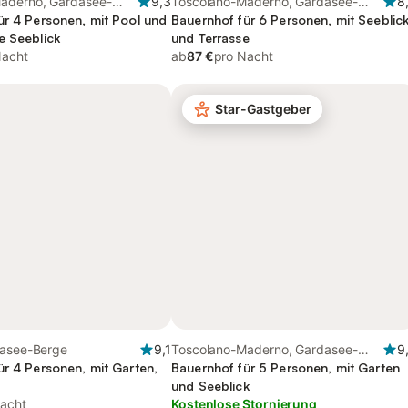
aderno, Gardasee-
9,3
Toscolano-Maderno, Gardasee-
8
ür 4 Personen, mit Pool und
Berge
Bauernhof für 6 Personen, mit Seeblic
e Seeblick
und Terrasse
Nacht
ab
87 €
pro Nacht
Star-Gastgeber
dasee-Berge
9,1
Toscolano-Maderno, Gardasee-
9
ür 4 Personen, mit Garten,
Berge
Bauernhof für 5 Personen, mit Garten
und Seeblick
acht
Kostenlose Stornierung