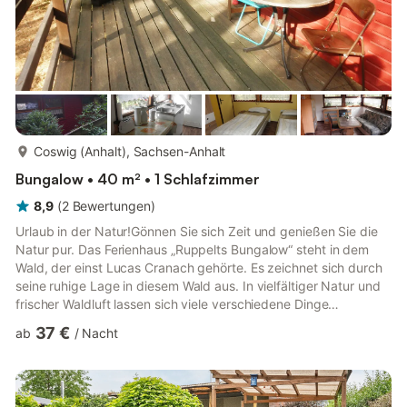
mehr...
Coswig (Anhalt), Sachsen-Anhalt
Bungalow • 40 m² • 1 Schlafzimmer
8,9
(
2
Bewertungen
)
Urlaub in der Natur!Gönnen Sie sich Zeit und genießen Sie die
Natur pur. Das Ferienhaus „Ruppelts Bungalow“ steht in dem
Wald, der einst Lucas Cranach gehörte. Es zeichnet sich durch
seine ruhige Lage in diesem Wald aus. In vielfältiger Natur und
frischer Waldluft lassen sich viele verschiedene Dinge
unternehmen, zum Beispiel Radtouren und Wanderungen nach
37 €
ab
/
Nacht
Lutherstadt Wittenberg, Wörlitzer Park, Oranienbaum, Dessau,
in die Dübener Heide oder Fahrten nach Berlin, Leipzig oder
Potsdam.Es ist vor Anreise eine Kaution in Höhe von 50 € pro
Woche/pro Aufenthalt zu zahlen! Bei einem Aufenthalt von...