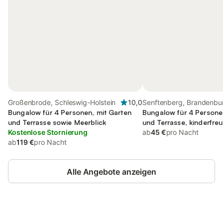
Großenbrode, Schleswig-Holstein
10,0
Senftenberg, Brandenbu
Bungalow für 4 Personen, mit Garten
Bungalow für 4 Personen
und Terrasse sowie Meerblick
und Terrasse, kinderfreu
Kostenlose Stornierung
ab
45 €
pro Nacht
ab
119 €
pro Nacht
Alle Angebote anzeigen
Jetzt anmelden und bis zu 10% bei
Anmelden
vielen Unterkünften sparen.