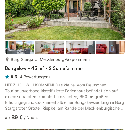
mehr...
Burg Stargard, Mecklenburg-Vorpommern
Bungalow • 45 m² • 2 Schlafzimmer
9,5
(
4
Bewertungen
)
HERZLICH WILLKOMMEN! Das kleine, vom Deutschen
Tourismusverband klassifizierte Ferienhaus befindet sich auf
einem separaten, komplett umzäunten, 650 m² großen
Erholungsgrundstück innerhalb einer Bungalowsiedlung im Burg
Stargardter Ortsteil Riepke, am Rande der Mecklenburgischen
Seenplatte. Das Grundstück wurde durch „Natur im Garten-
89 €
ab
/
Nacht
Mecklenburg Vorpommern“ ausgezeichnet. Die Seen
Teschendorfer, Gramelower und Camminer See befinden sich in