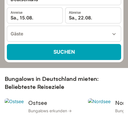
Anreise
Abreise
Sa., 15.08.
Sa., 22.08.
Gäste
SUCHEN
Bungalows in Deutschland mieten:
Beliebteste Reiseziele
Ostsee
Nord
Bungalows erkunden →
Bunga