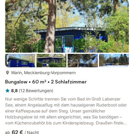
unmittelbarer Nähe und laden zum Erholen, Angeln und Baden
ein. Am nur 500 m entfernten Teschendorfer See liegt das zum
Ferienhaus dazugehörige Ruderboot...
mehr...
Warin, Mecklenburg-Vorpommern
Bungalow • 60 m² • 2 Schlafzimmer
8,8
(
12
Bewertungen
)
Nur wenige Schritte trennen Sie vom Bad im Groß Labenzer
See, einem Angelausflug mit dem hauseigenen Ruderboot oder
einer Kaffeepause auf dem Steg. Unser gemütlicher
Holzbungalow ist mit allem eingerichtet, was Sie benötigen –
vom Küchenzubehör bis zum Kinderspielzeug. Draußen finden
Sie Gartenmöbel, Sonnenschirm und Sandkasten. Der Bungalow
62 €
ab
/
Nacht