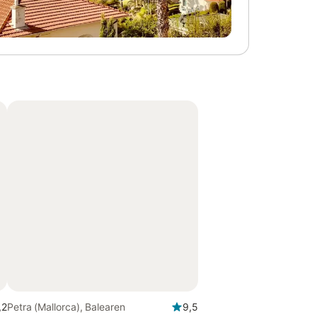
,2
Petra (Mallorca), Balearen
9,5