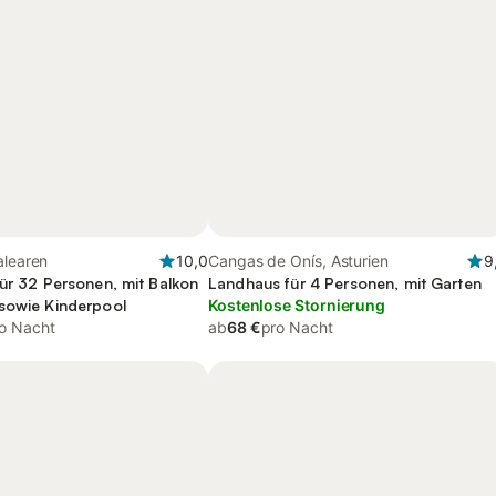
alearen
10,0
Cangas de Onís, Asturien
9
für 32 Personen, mit Balkon
Landhaus für 4 Personen, mit Garten
sowie Kinderpool
Kostenlose Stornierung
o Nacht
ab
68 €
pro Nacht