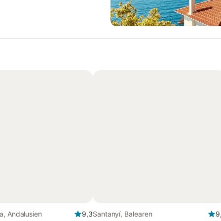
a, Andalusien
9,3
Santanyí, Balearen
9