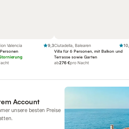
gion Valencia
9,3
Ciutadella, Balearen
10
2 Personen
Villa für 6 Personen, mit Balkon und
Stornierung
Terrasse sowie Garten
Nacht
ab
276 €
pro Nacht
hrem Account
mmer unsere besten Preise
atten.