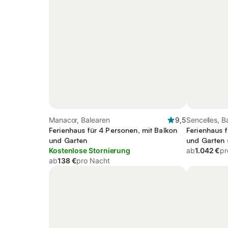
Manacor, Balearen
9,5
Sencelles, B
Ferienhaus für 4 Personen, mit Balkon
Ferienhaus 
und Garten
und Garten 
Kostenlose Stornierung
ab
1.042 €
pr
ab
138 €
pro Nacht