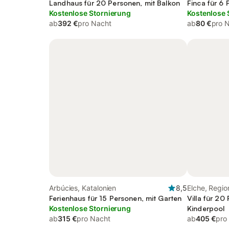
Valencia), Region Valencia
Landhaus für 20 Personen, mit Balkon
Finca für 6
Kostenlose Stornierung
Kostenlose 
ab
392 €
pro Nacht
ab
80 €
pro 
Arbúcies, Katalonien
8,5
Elche, Regio
Ferienhaus für 15 Personen, mit Garten
Villa für 20
Kostenlose Stornierung
Kinderpool
ab
315 €
pro Nacht
ab
405 €
pro