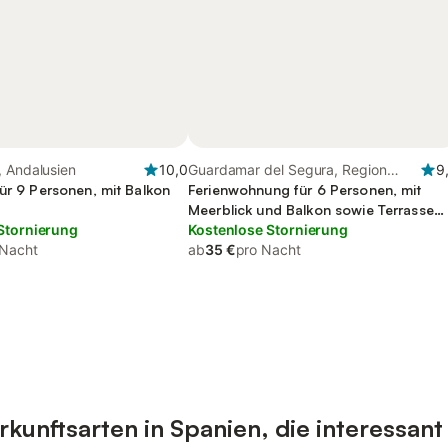
, Andalusien
10,0
Guardamar del Segura, Region
9
ür 9 Personen, mit Balkon
Valencia
Ferienwohnung für 6 Personen, mit
Meerblick und Balkon sowie Terrasse
Stornierung
und Ausblick
Kostenlose Stornierung
 Nacht
ab
35 €
pro Nacht
unftsarten in Spanien, die interessant