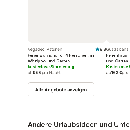
Vegadeo, Asturien
8,8
Guadalcanal
Ferienwohnung für 4 Personen, mit
Ferienhaus f
Whirlpool und Garten
und Garten
Kostenlose Stornierung
Kostenlose 
ab
95 €
pro Nacht
ab
162 €
pro
Alle Angebote anzeigen
Andere Urlaubsideen und Unterk