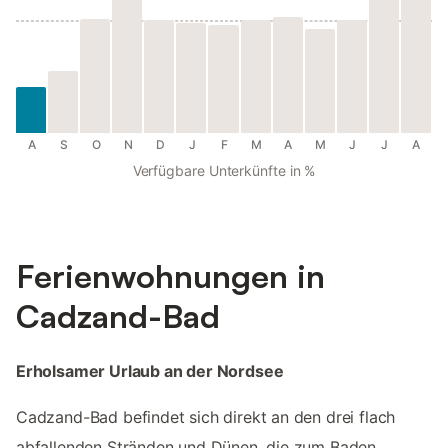
A
S
O
N
D
J
F
M
A
M
J
J
A
Verfügbare Unterkünfte in %
Ferienwohnungen in
Cadzand-Bad
Erholsamer Urlaub an der Nordsee
Cadzand-Bad befindet sich direkt an den drei flach
abfallenden Stränden und Dünen, die zum Baden,