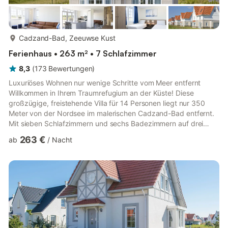
mehr...
Cadzand-Bad, Zeeuwse Kust
Ferienhaus • 263 m² • 7 Schlafzimmer
8,3
(
173
Bewertungen
)
Luxuriöses Wohnen nur wenige Schritte vom Meer entfernt
Willkommen in Ihrem Traumrefugium an der Küste! Diese
großzügige, freistehende Villa für 14 Personen liegt nur 350
Meter von der Nordsee im malerischen Cadzand-Bad entfernt.
Mit sieben Schlafzimmern und sechs Badezimmern auf drei
Etagen wurde dieses moderne Haus mit Blick auf Stil und
263 €
ab
/
Nacht
Komfort gestaltet. Ob Sie einen Urlaub mit der ganzen Familie
oder eine entspannte Auszeit mit Freunden planen – Sie werden
das lichtdurchflutete Wohnzimmer mit Smart-TV, die
Gourmetküche mit Kochinsel und den sonnigen, nach Süden
ausgerichteten Garten mi...