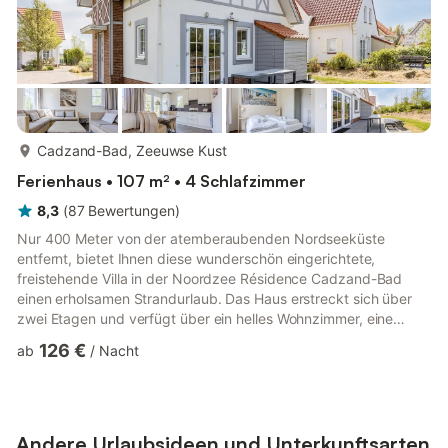
mehr...
Cadzand-Bad, Zeeuwse Kust
Ferienhaus • 107 m² • 4 Schlafzimmer
8,3
(
87
Bewertungen
)
Nur 400 Meter von der atemberaubenden Nordseeküste
entfernt, bietet Ihnen diese wunderschön eingerichtete,
freistehende Villa in der Noordzee Résidence Cadzand-Bad
einen erholsamen Strandurlaub. Das Haus erstreckt sich über
zwei Etagen und verfügt über ein helles Wohnzimmer, eine
offene Küche und ein Schlafzimmer mit eigenem Bad im
126 €
ab
/
Nacht
Erdgeschoss – ideal für Gäste mit eingeschränkter Mobilität. Im
Obergeschoss können Sie in drei weiteren Schlafzimmern und
einem Badezimmer mit Infrarotsauna entspannen. Jedes
Schlafzimmer ist mit bequemen Boxspringbetten ausgestattet,
die je nach Bedarf als Einz...
Andere Urlaubsideen und Unterkunftsarten