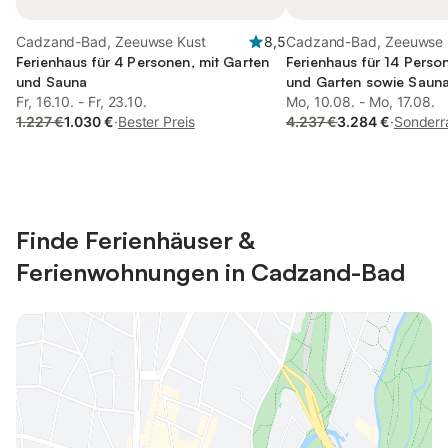
Cadzand-Bad, Zeeuwse Kust
8,5
Cadzand-Bad, Zeeuwse 
Ferienhaus für 4 Personen, mit Garten
Ferienhaus für 14 Person
und Sauna
und Garten sowie Sauna,
Fr, 16.10. - Fr, 23.10.
Mo, 10.08. - Mo, 17.08.
1.227 €
1.030 €
·
Bester Preis
4.237 €
3.284 €
·
Sonderr
Finde Ferienhäuser &
Ferienwohnungen in Cadzand-Bad