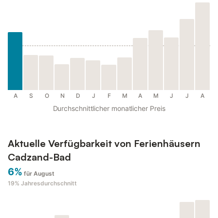
A
S
O
N
D
J
F
M
A
M
J
J
A
Durchschnittlicher monatlicher Preis
Aktuelle Verfügbarkeit von Ferienhäusern
Cadzand-Bad
6%
für August
19%
Jahresdurchschnitt