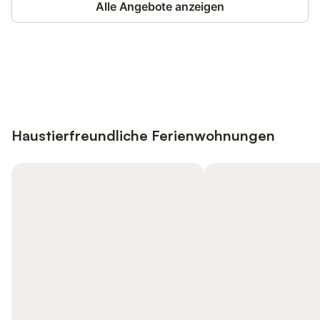
Alle Angebote anzeigen
Jetzt anmelden und bis zu 10% bei
Anmelden
vielen Unterkünften sparen.
Haustierfreundliche Ferienwohnungen