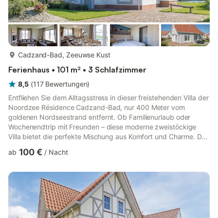
mehr...
Cadzand-Bad, Zeeuwse Kust
Ferienhaus • 101 m² • 3 Schlafzimmer
8,5
(
117
Bewertungen
)
Entfliehen Sie dem Alltagsstress in dieser freistehenden Villa der
Noordzee Résidence Cadzand-Bad, nur 400 Meter vom
goldenen Nordseestrand entfernt. Ob Familienurlaub oder
Wochenendtrip mit Freunden – diese moderne zweistöckige
Villa bietet die perfekte Mischung aus Komfort und Charme. Der
stilvolle Wohn- und Essbereich geht in eine offene Küche über,
100 €
ab
/
Nacht
während ein Schlafzimmer im Erdgeschoss mit eigenem Bad für
zusätzlichen Komfort sorgt. Dank Fußbodenheizung,
geschmackvoller Einrichtung und viel Tageslicht werden Sie
sich vom ersten Moment an wie zu Hause fühlen. Diese ruhige
Villa liegt n...