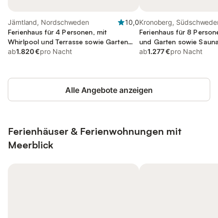
Jämtland, Nordschweden
10,0
Kronoberg, Südschwede
Ferienhaus für 4 Personen, mit
Ferienhaus für 8 Person
Whirlpool und Terrasse sowie Garten
und Garten sowie Saun
und Sauna
ab
1.820 €
pro Nacht
ab
1.277 €
pro Nacht
Alle Angebote anzeigen
Ferienhäuser & Ferienwohnungen mit
Meerblick