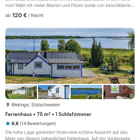
vom Wald mit vielen Beeren und Pilzen sowie von beschilderten
Wander- und Radwegen. Das Einkaufszentrum, Aktivitäten und
120 €
ab
/
Nacht
das Erlebnisband sind innerhalb einer Autostunde zu erreichen.
Bade- und Angelstelle, 10 m. Badestrand 800 m. Göta Kanal 20
km. Tivedens Nationalpark 30 km. Nur für Ferienaufenthalte
mehr...
Blekinge, Südschweden
Ferienhaus • 75 m² • 1 Schlafzimmer
8,6
(
14
Bewertungen
)
Die hohe Lage garantiert Ihnen eine schöne Aussicht auf das
Meer von diesem behaglichen Ferienhaus. Auf der Vorderseite