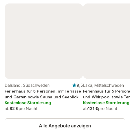
Dalsland, Südschweden
9,5
Laxa, Mittelschweden
Ferienhaus für 5 Personen, mit Terrasse
Ferienhaus für 6 Person
und Garten sowie Sauna und Seeblick
und Whirlpool sowie Te
Kostenlose Stornierung
Garten
Kostenlose Stornierung
ab
82 €
pro Nacht
ab
121 €
pro Nacht
Alle Angebote anzeigen