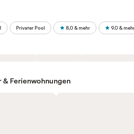
l
Privater Pool
8,0
& mehr
9,0
& meh
er & Ferienwohnungen