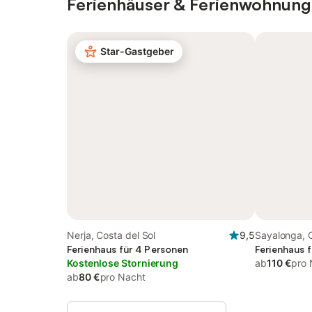
Ferienhäuser & Ferienwohnung
Star-Gastgeber
Nerja, Costa del Sol
9,5
Sayalonga, C
Ferienhaus für 4 Personen
Ferienhaus 
Kostenlose Stornierung
ab
110 €
pro 
ab
80 €
pro Nacht