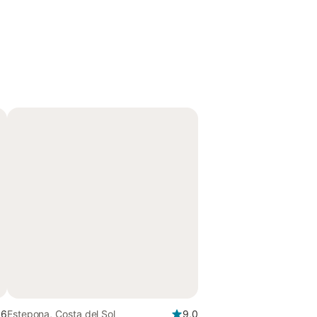
,6
Estepona, Costa del Sol
9,0