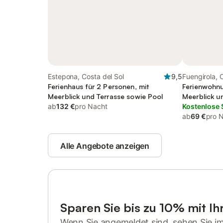
Estepona, Costa del Sol
9,5
Fuengirola, 
Ferienhaus für 2 Personen, mit
Ferienwohnu
Meerblick und Terrasse sowie Pool
Meerblick u
ab
132 €
pro Nacht
Kostenlose 
ab
69 €
pro 
Alle Angebote anzeigen
Sparen Sie bis zu 10% mit I
Wenn Sie angemeldet sind, sehen Sie i