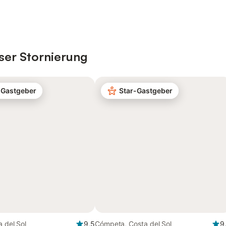
ser Stornierung
-Gastgeber
Star-Gastgeber
a del Sol
9,5
Cómpeta, Costa del Sol
9