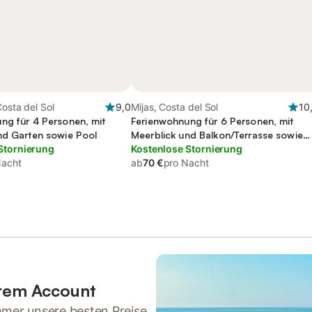
Costa del Sol
9,0
Mijas, Costa del Sol
10
ng für 4 Personen, mit
Ferienwohnung für 6 Personen, mit
nd Garten sowie Pool
Meerblick und Balkon/Terrasse sowie
Stornierung
Garten
Kostenlose Stornierung
Nacht
ab
70 €
pro Nacht
hrem Account
mmer unsere besten Preise