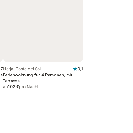
,7
Nerja, Costa del Sol
9,1
se
Ferienwohnung für 4 Personen, mit
Terrasse
ab
102 €
pro Nacht